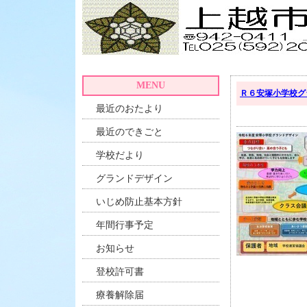
MENU
Ｒ６安塚小学校グ
最近のおたより
最近のできごと
学校だより
グランドデザイン
いじめ防止基本方針
年間行事予定
お知らせ
登校許可書
療養解除届