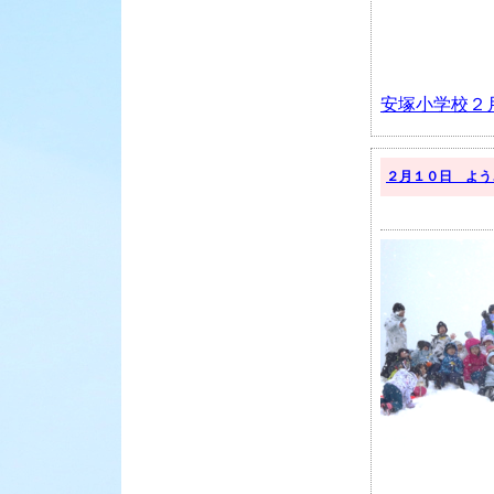
安塚小学校２
２月１０日 よう