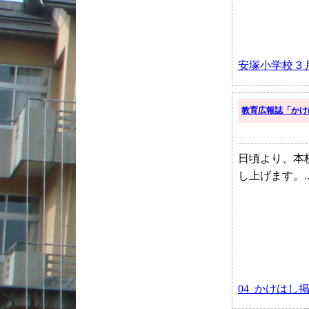
安塚小学校３
教育広報誌「かけ
日頃より、本
し上げます。..
04_かけはし