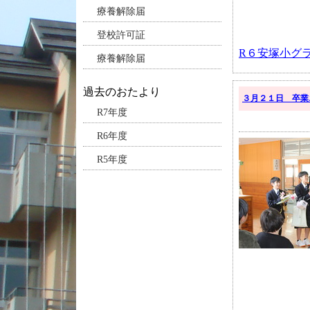
療養解除届
登校許可証
R６安塚小グラ
療養解除届
過去のおたより
３月２１日 卒業
R7年度
R6年度
R5年度