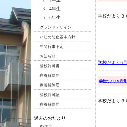
3，4年生
学校だより３
5，6年生
グランドデザイン
いじめ防止基本方針
年間行事予定
お知らせ
学校だより6月
登校許可書
療養解除届
学校たより５月号
療養解除届
登校許可証
学校だより３
療養解除届
過去のおたより
R7年度