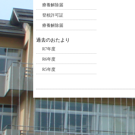
療養解除届
登校許可証
療養解除届
過去のおたより
R7年度
R6年度
R5年度